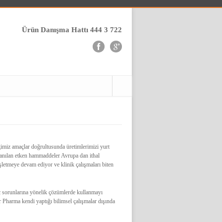
Ürün Danışma Hattı 444 3 722
ğimiz amaçlar doğrultusunda üretimlerimizi yurt
llanılan etken hammaddeler Avrupa dan ithal
şletmeye devam ediyor ve klinik çalışmaları biten
ç sorunlarına yönelik çözümlerde kullanmayı
 Pharma kendi yaptığı bilimsel çalışmalar dışında