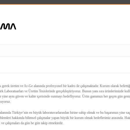
gerek üretim ve Ar-Ge alanında profesyonel bir kadro ile çalışmaktadır. Kurum olarak belirtti
ürk Laboratuarları ve Üretim Tesislerinde gerçekleştiriyoruz. Bunun yanı sıra ürünlerimizde ku
re yine aynı güven ve kalite içerisinde sunmayı hedefliyoruz. Ürün gamımızı her geçen gün geni
nuyoruz.
alanında Türkiye’nin en büyük laboratuvarlarından birine sahip olmak ve bu başarımızı yine sa
blemleri hakkında bilimsel çalışmalar yapan büyük bir kurum olmak hedeflerimiz arasında. Hair
ı ve çalışmaları da gün be gün takip etmektedir.