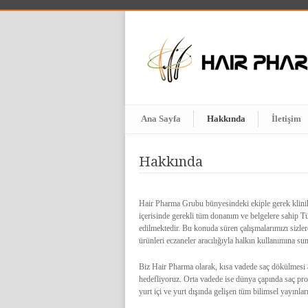
Ana Sayfa
Hakkında
İletişim
Hakkında
Hair Pharma Grubu bünyesindeki ekiple gerek klinik 
içerisinde gerekli tüm donanım ve belgelere sahip T
edilmektedir. Bu konuda süren çalışmalarımızı sizle
ürünleri eczaneler aracılığıyla halkın kullanımına su
Biz Hair Pharma olarak, kısa vadede saç dökülmesi 
hedefliyoruz. Orta vadede ise dünya çapında saç pro
yurt içi ve yurt dışında gelişen tüm bilimsel yayınlar